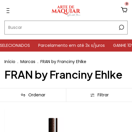
0
 SELECIONADOS
Parcelamento em até 3x s/juros
GANHE 10
Início
.
Marcas
.
FRAN by Franciny Ehlke
FRAN by Franciny Ehlke
Ordenar
Filtrar