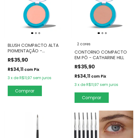
2 cores
BLUSH COMPACTO ALTA
PIGMENTAÇÃO -
CONTORNO COMPACTO
CATHARINE HILL
EM PÓ - CATHARINE HILL
R$35,90
R$35,90
R$34,11
com
Pix
R$34,11
com
Pix
3
x
de
R$11,97
sem juros
3
x
de
R$11,97
sem juros
Comprar
Comprar