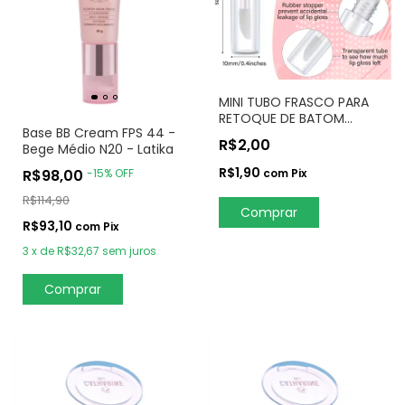
MINI TUBO FRASCO PARA
RETOQUE DE BATOM
Base BB Cream FPS 44 -
GLOSS E BRILHO
R$2,00
Bege Médio N20 - Latika
R$1,90
R$98,00
-
15
%
OFF
com
Pix
R$114,90
R$93,10
com
Pix
3
x
de
R$32,67
sem juros