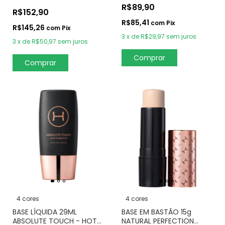
R$89,90
R$152,90
R$85,41
com
Pix
R$145,26
com
Pix
3
x
de
R$29,97
sem juros
3
x
de
R$50,97
sem juros
Comprar
4 cores
4 cores
BASE EM BASTÃO 15g
BASE LÍQUIDA 29ML
NATURAL PERFECTION
ABSOLUTE TOUCH - HOT