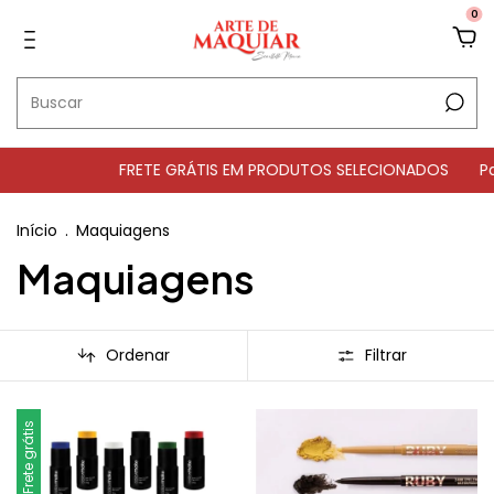
0
FRETE GRÁTIS EM PRODUTOS SELECIONADOS
Parcelament
Início
.
Maquiagens
Maquiagens
Ordenar
Filtrar
Frete grátis