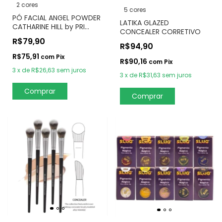
2 cores
5 cores
PÓ FACIAL ANGEL POWDER
LATIKA GLAZED
CATHARINE HILL by PRI
CONCEALER CORRETIVO
LESSA
R$79,90
R$94,90
R$75,91
com
Pix
R$90,16
com
Pix
3
x
de
R$26,63
sem juros
3
x
de
R$31,63
sem juros
Comprar
Comprar