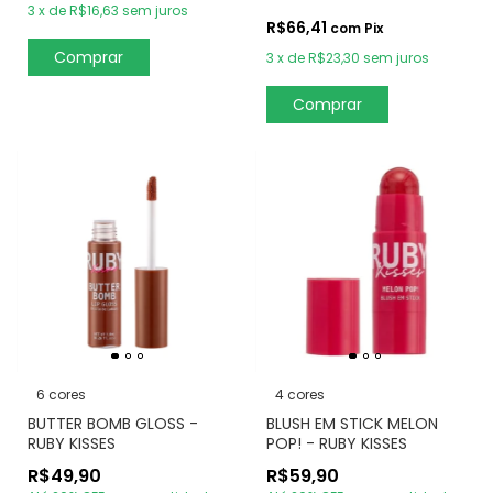
3
x
de
R$16,63
sem juros
R$66,41
com
Pix
3
x
de
R$23,30
sem juros
Comprar
6 cores
4 cores
BUTTER BOMB GLOSS -
BLUSH EM STICK MELON
RUBY KISSES
POP! - RUBY KISSES
R$49,90
R$59,90