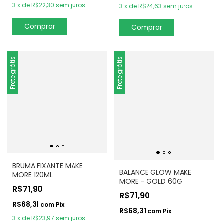
3
x
de
R$22,30
sem juros
3
x
de
R$24,63
sem juros
Frete grátis
Frete grátis
BRUMA FIXANTE MAKE
BALANCE GLOW MAKE
MORE 120ML
MORE - GOLD 60G
R$71,90
R$71,90
R$68,31
com
Pix
R$68,31
com
Pix
3
x
de
R$23,97
sem juros