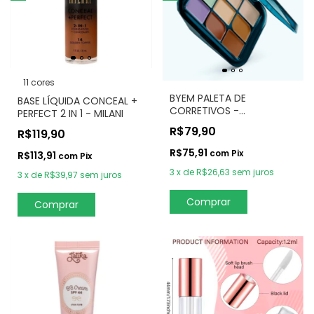
11 cores
BYEM PALETA DE
BASE LÍQUIDA CONCEAL +
CORRETIVOS -
PERFECT 2 IN 1 - MILANI
CONCEALER PALLETE
R$79,90
R$119,90
R$75,91
com
Pix
R$113,91
com
Pix
3
x
de
R$26,63
sem juros
3
x
de
R$39,97
sem juros
Comprar