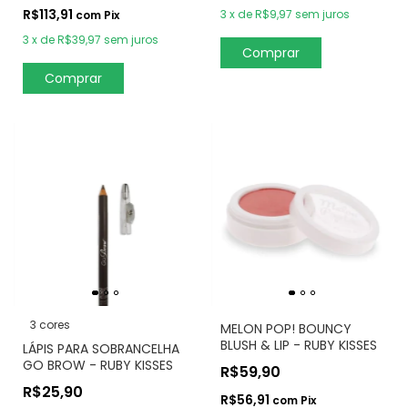
R$113,91
3
x
de
R$9,97
sem juros
com
Pix
3
x
de
R$39,97
sem juros
Comprar
3 cores
MELON POP! BOUNCY
BLUSH & LIP - RUBY KISSES
LÁPIS PARA SOBRANCELHA
GO BROW - RUBY KISSES
R$59,90
R$25,90
R$56,91
com
Pix