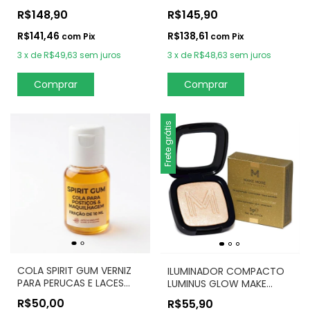
STICK - HOT MAKEUP
MAKEUP
R$145,90
R$148,90
R$138,61
R$141,46
com
Pix
com
Pix
3
x
de
R$48,63
sem juros
3
x
de
R$49,63
sem juros
Comprar
Comprar
Frete grátis
COLA SPIRIT GUM VERNIZ
ILUMINADOR COMPACTO
PARA PERUCAS E LACES
LUMINUS GLOW MAKE
10ml
MORE
R$50,00
R$55,90