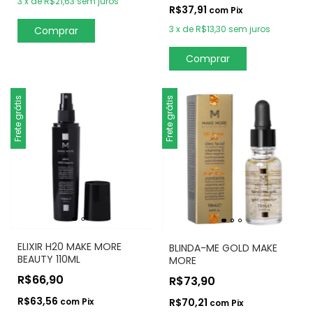
3
x
de
R$21,63
sem juros
R$37,91
com
Pix
3
x
de
R$13,30
sem juros
Comprar
Frete grátis
Frete grátis
ELIXIR H20 MAKE MORE
BLINDA-ME GOLD MAKE
BEAUTY 110ML
MORE
R$66,90
R$73,90
R$63,56
com
Pix
R$70,21
com
Pix