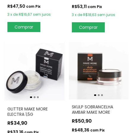
R$47,50
R$53,11
com
Pix
com
Pix
3
x
de
R$16,67
sem juros
3
x
de
R$18,63
sem juros
SKULP SOBRANCELHA
GLITTER MAKE MORE
AMBAR MAKE MORE
ELECTRA 1,5G
R$50,90
R$34,90
R$48,36
com
Pix
R$33,16
com
Pix