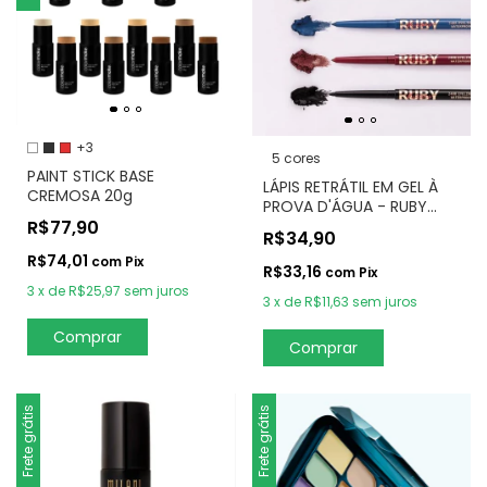
+3
5 cores
PAINT STICK BASE
LÁPIS RETRÁTIL EM GEL À
CREMOSA 20g
PROVA D'ÁGUA - RUBY
R$77,90
KISSES
R$34,90
R$74,01
com
Pix
R$33,16
com
Pix
3
x
de
R$25,97
sem juros
3
x
de
R$11,63
sem juros
Comprar
Comprar
Frete grátis
Frete grátis