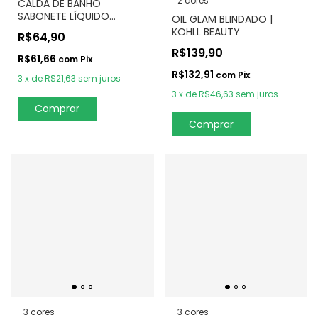
2 cores
CALDA DE BANHO
SABONETE LÍQUIDO
OIL GLAM BLINDADO |
ACEROLA 200ml
KOHLL BEAUTY
R$64,90
L'Occitane
R$139,90
R$61,66
com
Pix
R$132,91
com
Pix
3
x
de
R$21,63
sem juros
3
x
de
R$46,63
sem juros
Comprar
3 cores
3 cores