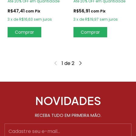
Até 20% OFF
em quantidade
Até 20% OFF
em quantidade
R$47,41
R$56,91
com
Pix
com
Pix
3
x
de
R$16,63
sem juros
3
x
de
R$19,97
sem juros
Comprar
Comprar
1
de
2
NOVIDADES
RECEBA TUDO EM PRIMEIRA MÃO.