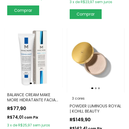
3
x
de
R$23,97
sem juros
BALANCE CREAM MAKE
3 cores
MORE HIDRATANTE FACIAL
60G
POWDER LUMINOUS ROYAL
R$77,90
| KOHLL BEAUTY
R$74,01
com
Pix
R$149,90
3
x
de
R$25,97
sem juros
R$142,41
com
Pix