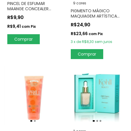
9 cores
PINCEL DE ESFUMAR
MAANGE CONCEALER
PIGMENTO MÁGICO
BRUSH 51615
MAQUIAGEM ARTÍSTICA
R$9,90
10GR - SLUG
R$24,90
R$9,41
com
Pix
R$23,66
com
Pix
3
x
de
R$8,30
sem juros
Comprar