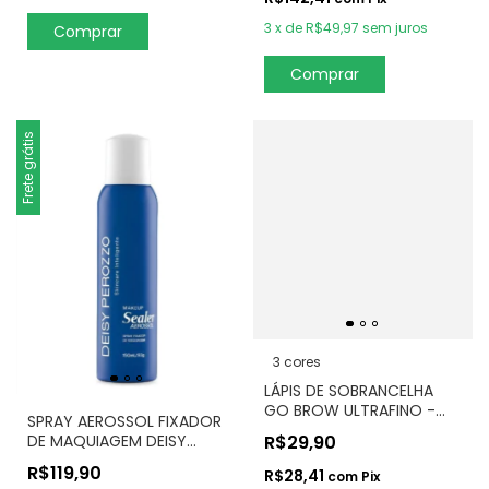
3
x
de
R$49,97
sem juros
Comprar
Frete grátis
3 cores
LÁPIS DE SOBRANCELHA
GO BROW ULTRAFINO -
SPRAY AEROSSOL FIXADOR
RUBY KISSES
DE MAQUIAGEM DEISY
R$29,90
PEROZZO
R$119,90
R$28,41
com
Pix